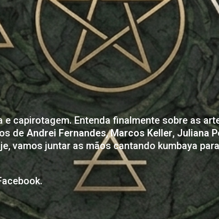
 e capirotagem. Entenda finalmente sobre as art
hos de
Andrei Fernandes
,
Marcos Keller
,
Juliana 
oje, vamos juntar as mãos cantando kumbaya para
Facebook.