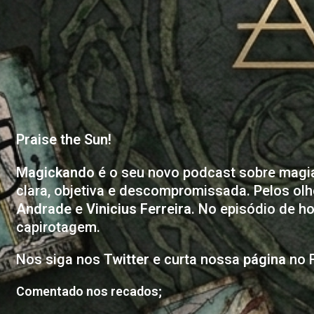
Praise the Sun!
Magickando
é o seu novo podcast sobre magia
clara, objetiva e descompromissada. Pelos ol
Andrade
e
Vinicius Ferreira
. No episódio de h
capirotagem.
Nos siga nos
Twitter
e curta nossa
página
no 
Comentado nos recados;