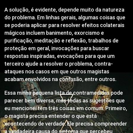
A solução, é evidente, depende muito da natureza
do problema. Em linhas gerais, algumas coisas que
se poderia aplicar para resolver efeitos colaterais
mágicos incluem banimento, exorcismo e
purificação, meditação e reflexão, trabalhos de
proteção em geral, invocações para buscar
respostas inspiradas, evocações para que um
terceiro ajude a resolver o problema, contra-
ataques nos casos em que outros magistas
acabam envolvidos na confusão, entre outros.
Essa minha pequena lista de contramedidas pode
parecer bem diversa, mas todas as sugestões que
eu mencionei têm três coisas em comum. Primeiro,
o magista precisa entender o que está
acontecendo de verdade. Ele precisa compreender
a verdadeira causa do sintoma que percebeu