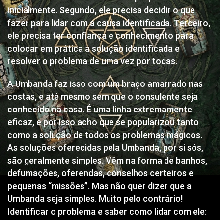
inicialmente. Segundo, ele precisa decidir o que
fazer para lidar com a causa identificada. Terceiro,
ele precisa ter confiança e conhecimento para
colocar em prática a solução identificada e
resolver o problema de uma vez por todas.
A Umbanda faz isso com um braço amarrado nas
costas, e até mesmo sem que o consulente seja
conhecido na casa. É uma linha extremamente
eficaz, e por isso acho que se popularizou tanto
como a solução de todos os problemas mágicos.
As soluções oferecidas pela Umbanda, por si sós,
são geralmente simples. Vêm na forma de banhos,
defumações, oferendas, conselhos certeiros e
pequenas “missões”. Mas não quer dizer que a
Umbanda seja simples. Muito pelo contrário!
Identificar o problema e saber como lidar com ele: