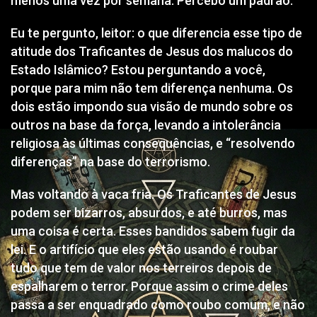
menos uma vez por semana. Percebo um padrão.
Eu te pergunto, leitor: o que diferencia esse tipo de
atitude dos Traficantes de Jesus dos malucos do
Estado Islâmico? Estou perguntando a você,
porque para mim não tem diferença nenhuma. Os
dois estão impondo sua visão de mundo sobre os
outros na base da força, levando a intolerância
religiosa às últimas consequências, e “resolvendo
diferenças” na base do terrorismo.
Mas voltando à vaca fria. Os Traficantes de Jesus
podem ser bizarros, absurdos, e até burros, mas
uma coisa é certa. Esses bandidos sabem fugir da
lei. E o artifício que eles estão usando é roubar
tudo que tem de valor nos terreiros depois de
espalharem o terror. Porque assim o crime deles
passa a ser enquadrado como roubo comum, e não