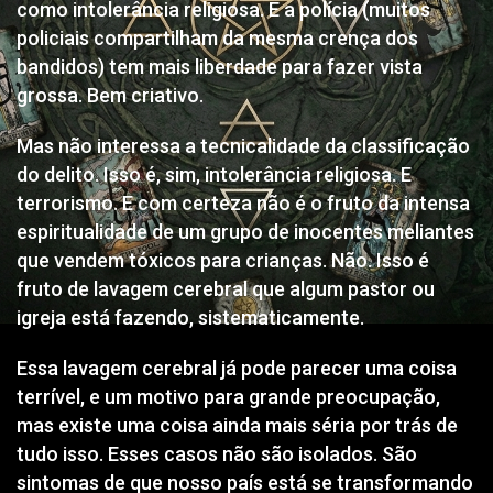
como intolerância religiosa. E a polícia (muitos
policiais compartilham da mesma crença dos
bandidos) tem mais liberdade para fazer vista
grossa. Bem criativo.
Mas não interessa a tecnicalidade da classificação
do delito. Isso é, sim, intolerância religiosa. E
terrorismo. E com certeza não é o fruto da intensa
espiritualidade de um grupo de inocentes meliantes
que vendem tóxicos para crianças. Não. Isso é
fruto de lavagem cerebral que algum pastor ou
igreja está fazendo, sistematicamente.
Essa lavagem cerebral já pode parecer uma coisa
terrível, e um motivo para grande preocupação,
mas existe uma coisa ainda mais séria por trás de
tudo isso. Esses casos não são isolados. São
sintomas de que nosso país está se transformando