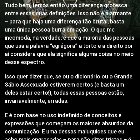
Tudo bem, temos então uma diferença grotesca
entre essas duas definições. Isso não é alarmante
– para que haja uma diferença tão brutal, basta
uma única pessoa burra em ação. O que me
incomoda, na verdade, é que a maioria das pessoas
que usa a palavra “egrégora” a torto e a direito por
aí considera que ela significa alguma coisa no meio
desse espectro.
Isso quer dizer que, se ou o dicionário ou o Grande
Sábio Assexuado estiverem certos (e basta um
deles estar certo!), todas essas pessoas estão,
invariavelmente, erradas.
E é com base no uso indefinido de conceitos e
expressões que começam os maiores absurdos da
comunicação. E uma dessas maluquices que eu
acho mais engraçadas – para não dizer tristes – é