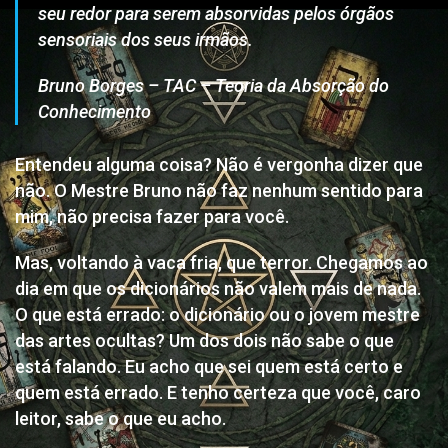
seu redor para serem absorvidas pelos órgãos
sensoriais dos seus irmãos.
Bruno Borges – TAC – Teoria da Absorção do
Conhecimento
Entendeu alguma coisa? Não é vergonha dizer que
não. O Mestre Bruno não faz nenhum sentido para
mim, não precisa fazer para você.
Mas, voltando à vaca fria, que terror. Chegamos ao
dia em que os dicionários não valem mais de nada.
O que está errado: o dicionário ou o jovem mestre
das artes ocultas? Um dos dois não sabe o que
está falando. Eu acho que sei quem está certo e
quem está errado. E tenho certeza que você, caro
leitor, sabe o que eu acho.